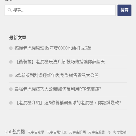
搜
尋
關
鍵
字:
最新文章
搞懂老虎機原理!政府發6000也給打成6萬!
【衝裝拉】老虎機玩法介紹!技巧傳授讓你薛翻天
5款新版刮刮樂迎新年!刮刮樂銷售資訊大公開!
最強老虎機技巧大公開!如何反利用RTP來贏錢?
【老虎機介紹】這5款曾稱霸全球的老虎機，你認識幾款?
slot老虎機
元宇宙意思
元宇宙是什麼
元宇宙股票
元宇宙臉書
冬
冬令進補