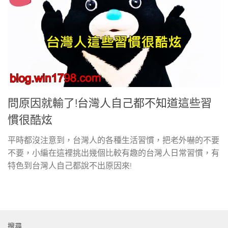
問原因就輸了!台灣人自己都不知道這些習
慣很酷炫
平時都沒注意到，台灣人的各種生活習慣，把老外嚇的不要
不要，小編在這裡挑出幾個比較有趣的台灣人日常習慣，有
特色到台灣人自己都說不出原因來!
搜尋