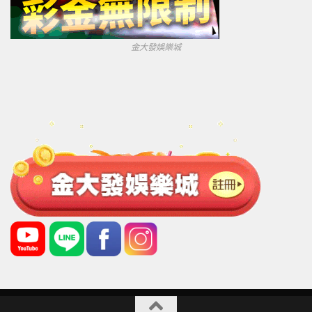
金大發娛樂城