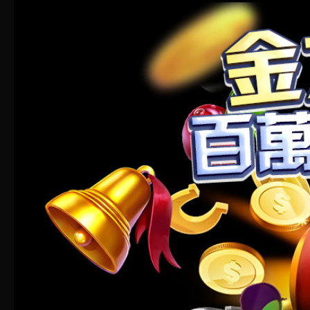
Skip to content