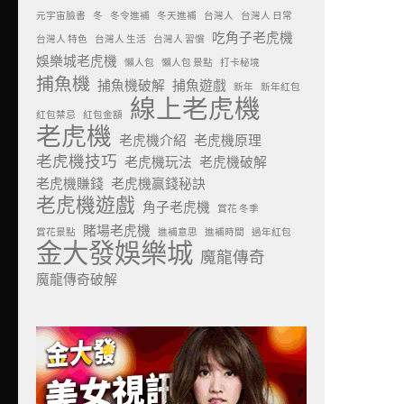
元宇宙臉書
冬
冬令進補
冬天進補
台灣人
台灣人 日常
吃角子老虎機
台灣人 特色
台灣人 生活
台灣人 習慣
娛樂城老虎機
懶人包
懶人包 景點
打卡秘境
捕魚機
捕魚機破解
捕魚遊戲
新年
新年紅包
線上老虎機
紅包禁忌
紅包金額
老虎機
老虎機介紹
老虎機原理
老虎機技巧
老虎機玩法
老虎機破解
老虎機賺錢
老虎機贏錢秘訣
老虎機遊戲
角子老虎機
賞花 冬季
賭場老虎機
賞花景點
進補意思
進補時間
過年紅包
金大發娛樂城
魔龍傳奇
魔龍傳奇破解