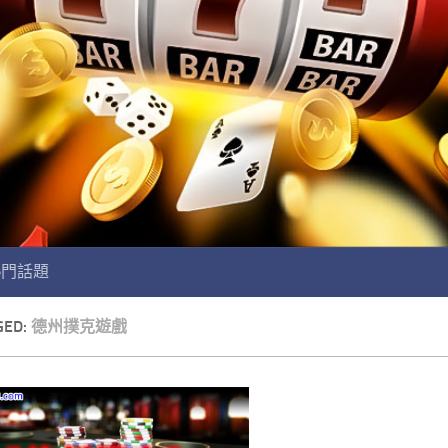
熱門話題
GED:
德州撲克遊戲