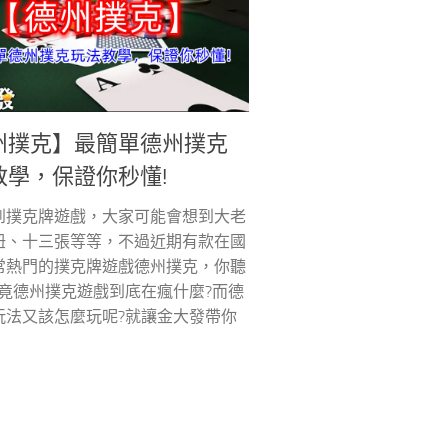
州撲克】最簡單德州撲克
教學，保證你秒懂!
到撲克牌遊戲，大家可能會想到大老
妞、十三張等等，不過近期有款在國
常熱門的撲克牌遊戲德州撲克，你聽
究竟德州撲克遊戲到底在瘋什麼?而德
玩法又該怎麼玩呢?就讓金大發帶你