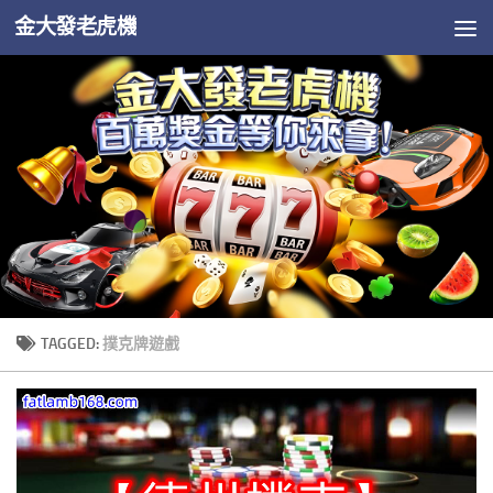
金大發老虎機
Skip to content
TAGGED:
撲克牌遊戲