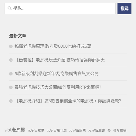
搜
尋
關
鍵
字:
最新文章
搞懂老虎機原理!政府發6000也給打成6萬!
【衝裝拉】老虎機玩法介紹!技巧傳授讓你薛翻天
5款新版刮刮樂迎新年!刮刮樂銷售資訊大公開!
最強老虎機技巧大公開!如何反利用RTP來贏錢?
【老虎機介紹】這5款曾稱霸全球的老虎機，你認識幾款?
slot老虎機
元宇宙意思
元宇宙是什麼
元宇宙股票
元宇宙臉書
冬
冬令進補