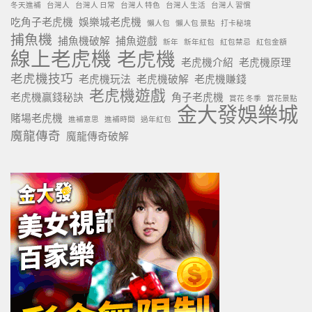
冬天進補
台灣人
台灣人 日常
台灣人 特色
台灣人 生活
台灣人 習慣
吃角子老虎機
娛樂城老虎機
懶人包
懶人包 景點
打卡秘境
捕魚機
捕魚機破解
捕魚遊戲
新年
新年紅包
紅包禁忌
紅包金額
線上老虎機
老虎機
老虎機介紹
老虎機原理
老虎機技巧
老虎機玩法
老虎機破解
老虎機賺錢
老虎機遊戲
老虎機贏錢秘訣
角子老虎機
賞花 冬季
賞花景點
金大發娛樂城
賭場老虎機
進補意思
進補時間
過年紅包
魔龍傳奇
魔龍傳奇破解