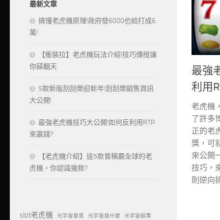
字:
最新文章
搞懂老虎機原理!政府發6000也給打成6
萬!
【衝裝拉】老虎機玩法介紹!技巧傳授讓
你薛翻天
最強
利用R
5款新版刮刮樂迎新年!刮刮樂銷售資訊
大公開!
老虎機
了許多
最強老虎機技巧大公開!如何反利用RTP
正的老
來贏錢?
獎，可
來公開
【老虎機介紹】這5款曾稱霸全球的老
技巧，
虎機，你認識幾款?
則逆向
slot老虎機
元宇宙意思
元宇宙是什麼
元宇宙股票