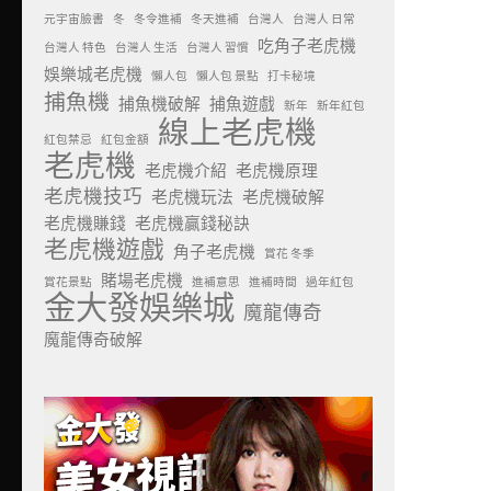
元宇宙臉書
冬
冬令進補
冬天進補
台灣人
台灣人 日常
吃角子老虎機
台灣人 特色
台灣人 生活
台灣人 習慣
娛樂城老虎機
懶人包
懶人包 景點
打卡秘境
捕魚機
捕魚機破解
捕魚遊戲
新年
新年紅包
線上老虎機
紅包禁忌
紅包金額
老虎機
老虎機介紹
老虎機原理
老虎機技巧
老虎機玩法
老虎機破解
老虎機賺錢
老虎機贏錢秘訣
老虎機遊戲
角子老虎機
賞花 冬季
賭場老虎機
賞花景點
進補意思
進補時間
過年紅包
金大發娛樂城
魔龍傳奇
魔龍傳奇破解