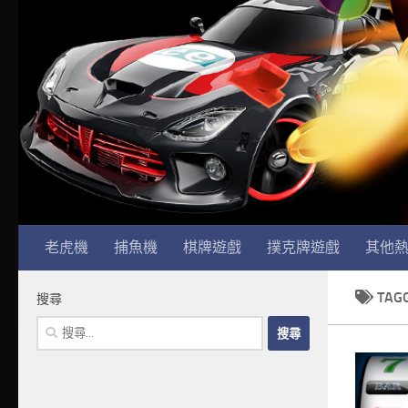
老虎機
捕魚機
棋牌遊戲
撲克牌遊戲
其他
TAG
搜尋
搜
尋
關
鍵