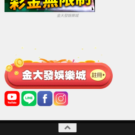
金大發娛樂城